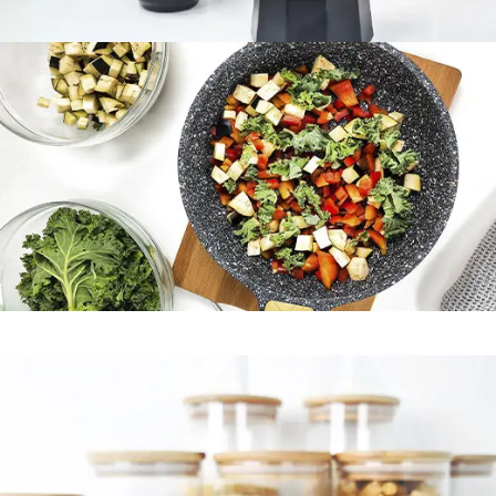
CAFÉ, TÉ &
MATE
Ver más
COCCIÓN &
HORNEADO
Ver más