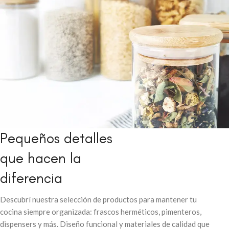
Pequeños detalles
Tu cocina con
que hacen la
orden y estilo
diferencia
Ver más
Descubrí nuestra selección de productos para mantener tu
cocina siempre organizada: frascos herméticos, pimenteros,
dispensers y más. Diseño funcional y materiales de calidad que