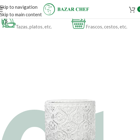
Skip to navigation
Skip to main content
VAJILLA
ORGANIZACIÓN
Tazas, platos, etc.
Frascos, cestos, etc.
LO MEJOR PARA TU MESA
VASO BAJO
LABRADO