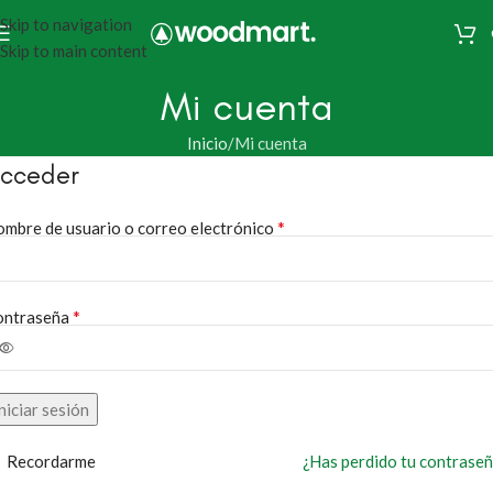
Skip to navigation
Skip to main content
Mi cuenta
Inicio
Mi cuenta
cceder
*
mbre de usuario o correo electrónico
*
ontraseña
niciar sesión
Recordarme
¿Has perdido tu contrase